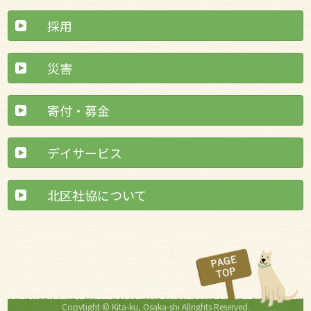
採用
災害
寄付・募金
デイサービス
北区社協について
Copytight © Kita-ku, Osaka-shi Allrights Reserved.